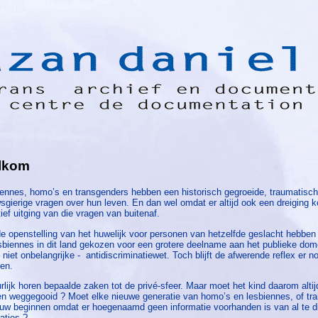
lkom
ennes, homo’s en transgenders hebben een historisch gegroeide, traumatisc
sgierige vragen over hun leven. En dan wel omdat er altijd ook een dreiging k
tief uitging van die vragen van buitenaf.
e openstelling van het huwelijk voor personen van hetzelfde geslacht hebb
sbiennes in dit land gekozen voor een grotere deelname aan het publieke dome
 niet onbelangrijke - antidiscriminatiewet. Toch blijft de afwerende reflex er no
ten.
rlijk horen bepaalde zaken tot de privé-sfeer. Maar moet het kind daarom alti
n weggegooid ? Moet elke nieuwe generatie van homo’s en lesbiennes, of tra
uw beginnen omdat er hoegenaamd geen informatie voorhanden is van al te di
aties ?