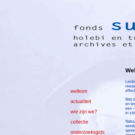
We
Lesbi
nieuw
effec
welkom
Met d
actualiteit
en le
een –
wie zijn we?
in zit
Natuu
collectie
worde
opnie
onderzoeksgids
gener