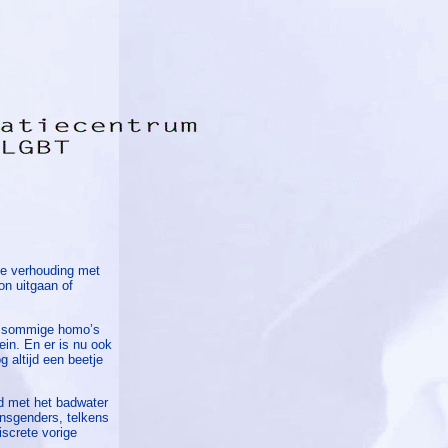
he verhouding met
on uitgaan of
en sommige homo’s
in. En er is nu ook
g altijd een beetje
jd met het badwater
nsgenders, telkens
screte vorige